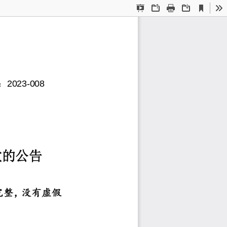
Current
Presentation
Open
Print
Download
To
View
Mode
：
20
2
3
-
0
08
款的公告
完整，没有虚假