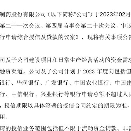
制药股份有限公司（以下简称
“
公司
”
）于
20
2
3
年
0
2
第
二十一
次会议
、
第
四
届
监事会第
二十
次会议，
审
行申请综合授信及贷款的议案
》
，
现将
有关
事项
公
司及子公司建设项目和日常生产经营活动的资金需
202
3
融资渠道，公司及子公司计划于
年度向包括
银行、华润银行、广发银行、中国农业银行、中国
行、中信银行、兴业银行等银行申请总额不超过人
，授信期限以具体签署的授信合同约定的期限为准
用。
请的授信业务范围包括但不限于流动资
金贷款、非