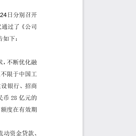
月
2
4
日
分别
召开
议通过
了
《
公司
告如下：
求，不断优化融
但不限于中国工
建设银行、招商
2
8
民币
亿元的
，额度在有效期
流动资金贷款、