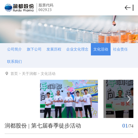
股票代码
002923
公司简介
旗下公司
发展历程
企业文化理念
文化活动
社会责任
联系我们
首页
>
关于润都
>
文化活动
润都股份 | 第七届春季徒步活动
01
/
74