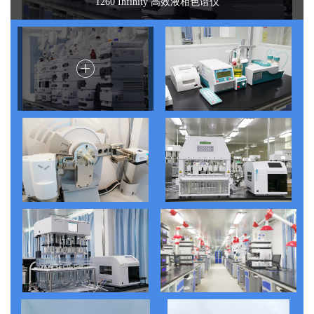
Bio-DIS III 往复筒法（UPS3法)手动溶出仪
TDL-5M台式大容量冷冻离心机
708-DS安捷伦智能溶出试验仪
1260 Infinity 高效液相色谱仪
VX-Ⅲ多管涡旋振荡器
卡式水分测定仪
研发高效液相室
液质联用分析仪
X粉末衍射仪