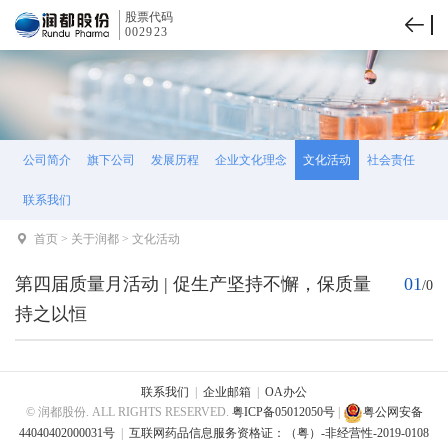
股票代码
002923
公司简介
旗下公司
发展历程
企业文化理念
文化活动
社会责任
联系我们
首页
>
关于润都
>
文化活动
第四届质量月活动 | 促生产坚持不懈，保质量
01
/
0
持之以恒
联系我们
|
企业邮箱
|
OA办公
© 润都股份. ALL RIGHTS RESERVED.
粤ICP备05012050号
|
粤公网安备
44040402000031号
|
互联网药品信息服务资格证：（粤）-非经营性-2019-0108